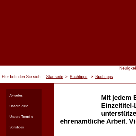
Hier befinden Sie sich:
Startseite
>
Buchtipps
>
Buchtipps
Aktuelles
Mit jedem 
Einzeltitel
Unsere Ziele
unterstütze
Unsere Termine
ehrenamtliche Arbeit. V
Sonstiges