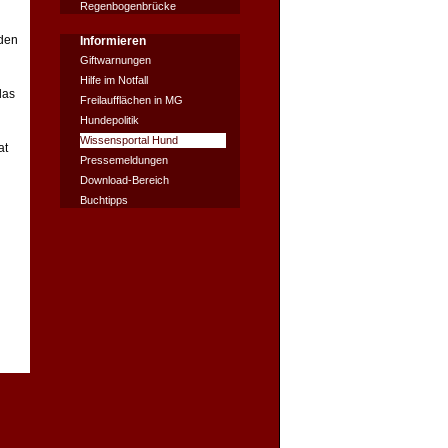
Regenbogenbrücke
nden
Informieren
Giftwarnungen
Hilfe im Notfall
das
Freilaufflächen in MG
Hundepolitik
Wissensportal Hund
at
Pressemeldungen
Download-Bereich
Buchtipps