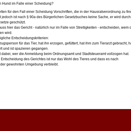
 Hund im Falle einer Scheidung?
ten für den Fall einer Scheidung Vorschriften, die in der Hausratverordnung zu fi
d jedoch ist nach § 90a des Bürgerlichen Gesetzbuches keine Sache, er wird durch
etze geschützt.
muss hier das Gericht - natürlich nur im Falle von Streitigkeiten - entscheiden, wem 
en wird.
ögliche Entscheidungskriterien:
zugsperson für das Tier, hat ihn erzogen, gefüttert, hat ihm zum Tierarzt gebracht, h
elt und ist spazieren gegangen.
t dabei, wer die Anmeldung beim Ordnungsamt und Stadtsteueramt vollzogen hat.
ie Entscheidung des Gerichtes ist nur das Wohl des Tieres und dass es nach
n der gewohnten Umgebung verbleibt.