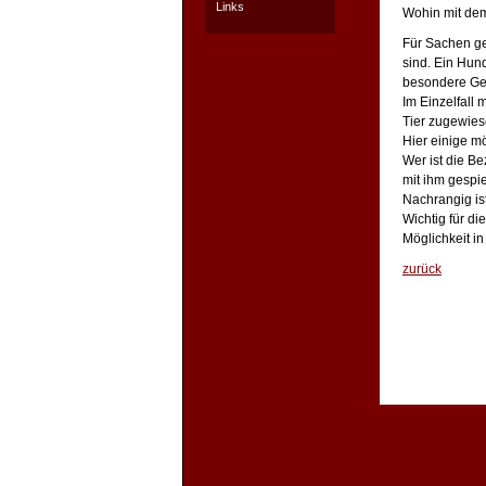
Links
Wohin mit dem
Für Sachen gel
sind. Ein Hun
besondere Ges
Im Einzelfall 
Tier zugewies
Hier einige m
Wer ist die Be
mit ihm gespi
Nachrangig is
Wichtig für d
Möglichkeit i
zurück